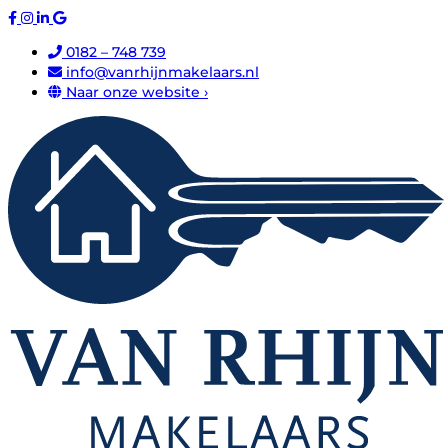
0182 – 748 739
info@vanrhijnmakelaars.nl
Naar onze website ›