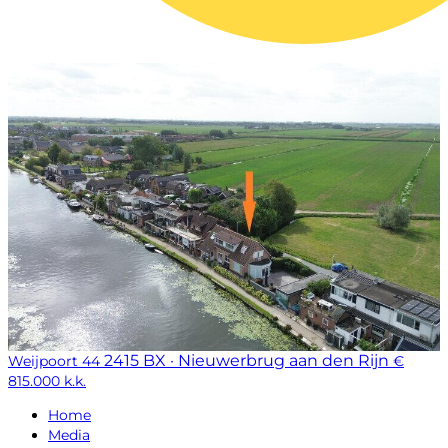
2415 BX · Nieuwerbrug aan den Rijn
Weijpoort 44
€
815.000 k.k.
Home
Media