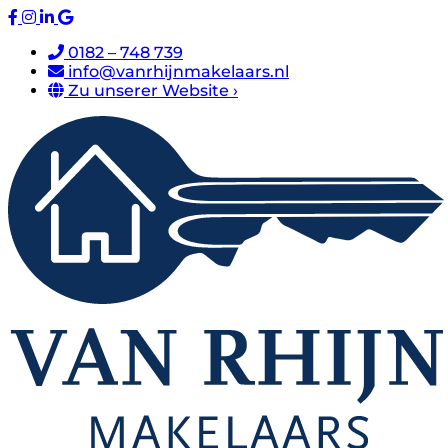
0182 – 748 739
info@vanrhijnmakelaars.nl
Zu unserer Website ›