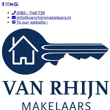
0182 – 748 739
info@vanrhijnmakelaars.nl
To our website ›