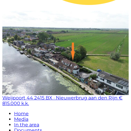
Weijpoort 44
2415 BX · Nieuwerbrug aan den Rijn
€
815.000 k.k.
Home
Media
In the area
Documents