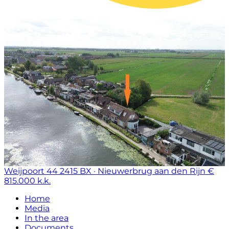
Weijpoort 44
2415 BX · Nieuwerbrug aan den Rijn
€
815.000 k.k.
Home
Media
In the area
Documents