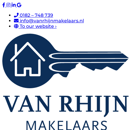
0182 – 748 739
info@vanrhijnmakelaars.nl
To our website ›